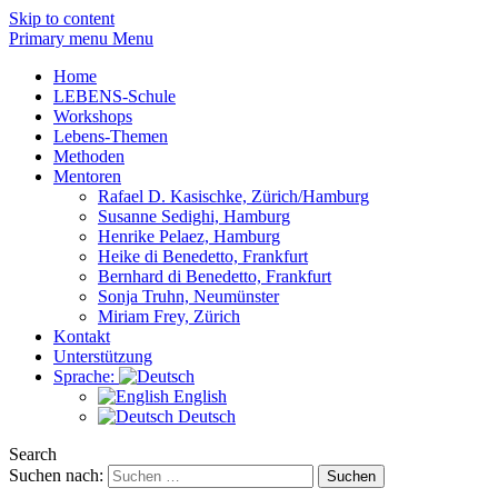
Skip to content
Primary menu Menu
Home
LEBENS-Schule
Workshops
Lebens-Themen
Methoden
Mentoren
Rafael D. Kasischke, Zürich/Hamburg
Susanne Sedighi, Hamburg
Henrike Pelaez, Hamburg
Heike di Benedetto, Frankfurt
Bernhard di Benedetto, Frankfurt
Sonja Truhn, Neumünster
Miriam Frey, Zürich
Kontakt
Unterstützung
Sprache:
English
Deutsch
Search
Suchen nach: